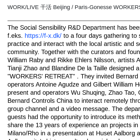
WORK/LIVE 干活 Beijing / Paris-Gonesse WORKE
The Social Sensibility R&D Department has been
f.eks.
https://f-x.dk/
to a four days gathering to 
practice and interact with the local artistic and 
community. Together with the curators and found
William Raby and Rikke Ehlers Nilsson, artists 
Tianji Zhao and Blandine De la Taille designed 
"WORKERS' RETREAT" . They invited Bernard 
operators Antoine Agudze and Gilbert William Ho
present and operators Wu Shuqing, Zhao Tao, 
Bernard Controls China to interact remotely thr
group channel and a video message. The depa
guests had the opportunity to introduce its met
share the 13 years of experience an projects in
Milano/Rho in a presentation at Huset Aalborg a