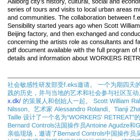
Aalborg city's history, cultural, social and econo
series of tours and visits to local urban areas m
and communities. The collaboration between f.e
Sensibility started years ago when Scott William
Beijing factory, and then exchanged and condu
concerning the artists role as consultants and fa
pdf document available with the full program of th
details and information about WORKERS RET
社会敏感性研发部受f.eks邀请。 一个为期四
践的历史，并与当地的艺术和社会参与社区互动。 与
x.dk/
的策展人和创始人一起。 Scott William Raby 
Nilsson、艺术家 Alessandro Rolandi、Tianji Zha
Taille 设计了一个名为“WORKERS' RETREA
Bernard Controls法国操作员Antoine Agudze和Gilb
亲临现场，邀请了Bernard Controls中国