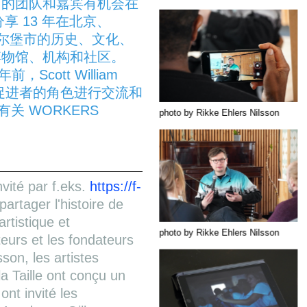
门的团队和嘉宾有机会在
分享 13 年在北京、
了解奥尔堡市的历史、文化、
博物馆、机构和社区。
年前，Scott William
和促进者的角色进行交流和
关 WORKERS
photo by Rikke Ehlers Nilsson
vité par f.eks.
https://f-
rtager l'histoire de
rtistique et
photo by Rikke Ehlers Nilsson
eurs et les fondateurs
son, les artistes
a Taille ont conçu un
t invité les