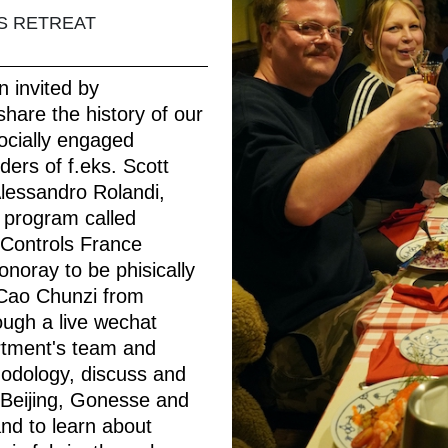
RS RETREAT
 invited by
share the history of our
socially engaged
ers of f.eks. Scott
Alessandro Rolandi,
a program called
Controls France
noray to be phisically
Cao Chunzi from
ough a live wechat
rtment's team and
hodology, discuss and
 Beijing, Gonesse and
nd to learn about