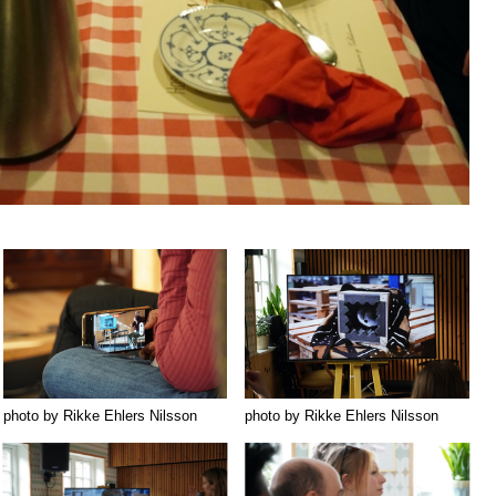
photo by Rikke Ehlers Nilsson
photo by Rikke Ehlers Nilsson