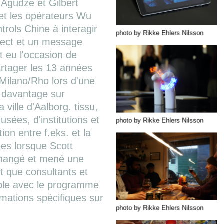
 Agudze et Gilbert
et les opérateurs Wu
rols Chine à interagir
photo by Rikke Ehlers Nilsson
rect et un message
t eu l'occasion de
artager les 13 années
 Milano/Rho lors d'une
e davantage sur
a ville d'Aalborg. tissu,
usées, d'institutions et
photo by Rikke Ehlers Nilsson
on entre f.eks. et la
ées lorsque Scott
échangé et mené une
t que consultants et
ible avec le programme
ormations spécifiques sur
photo by Rikke Ehlers Nilsson