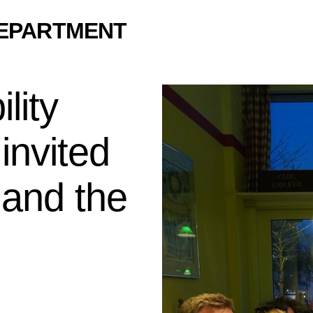
DEPARTMENT
lity
nvited
 and the