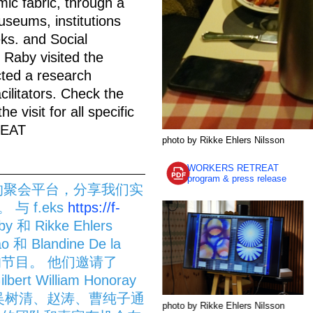
mic fabric, through a
useums, institutions
ks. and Social
 Raby visited the
cted a research
cilitators. Check the
e visit for all specific
REAT
photo by Rikke Ehlers Nilsson
WORKERS RETREAT
program & press release
天的聚会平台，分享我们实
 f.eks
https://f-
和 Rikke Ehlers
o 和 Blandine De la
T”的节目。 他们邀请了
ert William Honoray
操作员吴树清、赵涛、曹纯子通
photo by Rikke Ehlers Nilsson