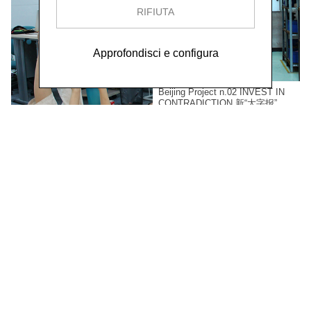
RIFIUTA
Approfondisci e configura
Beijing Project n.02 INVEST IN
CONTRADICTION 新“大字报”
Ma Yongfeng 马永峰,
2011
Tags: quotes of Maoist slogans /
appropriation and 'detournement' of
the company's slogans / quotes
from workers' sentences / video
and photo documentation
Beijing Project n.03 PETIT
MOVEMENT小动作
Megumi Shimizu 清水惠美,
2011