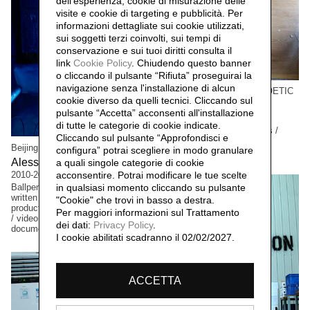
dell'esperienza, cookie di misurazione delle
visite e cookie di targeting e pubblicità. Per
informazioni dettagliate sui cookie utilizzati,
sui soggetti terzi coinvolti, sui tempi di
conservazione e sui tuoi diritti consulta il
link
Cookie Policy
.
Chiudendo questo banner
o cliccando il pulsante “Rifiuta” proseguirai la
navigazione senza l'installazione di alcun
Beijing Project n.01 THE POETIC
cookie diverso da quelli tecnici. Cliccando sul
MODE 诗意的形式
pulsante “Accetta”
acconsenti all'installazione
Andrea Nacciarriti,
2011
di tutte le categorie di cookie indicate.
Interventions / performances /
Cliccando sul pulsante “Approfondisci e
video documentation /
Beijing Project n.00 SUIBIAN 随便
configura” potrai scegliere in modo granulare
photographic documentation
Alessandro Rolandi 李山,
a quali singole categorie di cookie
acconsentire. Potrai modificare le tue scelte
2010-2011
in qualsiasi momento cliccando su pulsante
Ballpen and ink drawings / hand-
written poems & thoughts / non-
"Cookie" che trovi in basso a destra.
productive actions / performances
Per maggiori informazioni sul Trattamento
/ video and photographic
dei dati:
Privacy Policy
.
documentation
I cookie abilitati scadranno il 02/02/2027.
ACCETTA