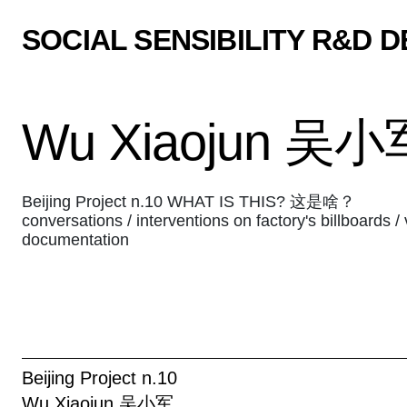
SOCIAL SENSIBILITY R&D 
Wu Xiaojun 吴小军
Beijing Project n.10 WHAT IS THIS? 这是啥？
conversations / interventions on factory's billboards 
documentation
Beijing Project n.10
Wu Xiaojun 吴小军