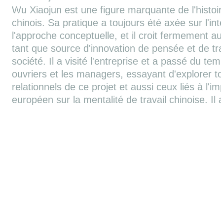
Wu Xiaojun est une figure marquante de l'histoi
chinois. Sa pratique a toujours été axée sur l'int
l'approche conceptuelle, et il croit fermement au 
tant que source d'innovation de pensée et de t
société. Il a visité l'entreprise et a passé du te
ouvriers et les managers, essayant d'explorer t
relationnels de ce projet et aussi ceux liés à l
européen sur la mentalité de travail chinoise. Il 
reviendrait bientôt avec tout un projet, mais en 
résisté à la tentation de créer quelques petites
ici et là dans l'espace de l'usine, basées sur l'
l'improvisation.
Correlati