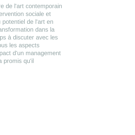
re de l'art contemporain
ervention sociale et
potentiel de l'art en
ransformation dans la
mps à discuter avec les
ous les aspects
'impact d'un management
a promis qu'il
attendant il n'a pas
 interventions cachées
humour, la spontanéité et