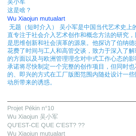
吴小军
这是啥？
Wu Xiaojun mutualart
无题（短时介入） 吴小军是中国当代艺术史上
直专注于社会介入艺术创作和概念方法的研究，
是思维创新和社会演革的源泉。他探访了伯纳德
花费了时间与工人和高管交谈，致力于深入了解
的方面以及与欧洲管理理念对中式工作心态的影
承诺将尽快制定一个完整的创作项目，但同时也
的、即兴的方式在工厂版图范围内随处设计一些
动所带来的诱惑。
Projet Pékin n°10
Wu Xiaojun 吴小军
QU'EST-CE QUE C'EST? ??
Wu Xiaojun mutualart