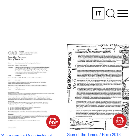
IT
Sign of the Times / Bajia 2018
‘A Lexicon for Open Fields of