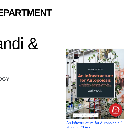
DEPARTMENT
andi &
LOGY
An infrastructure for Autopoiesis /
Made in China