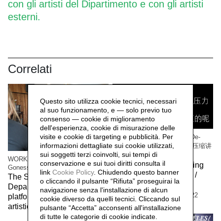
con gli artisti del Dipartimento e con gli artisti
esterni.
Correlati
Questo sito utilizza cookie tecnici, necessari
al suo funzionamento, e — solo previo tuo
consenso — cookie di miglioramento
dell'esperienza, cookie di misurazione delle
visite e cookie di targeting e pubblicità. Per
WORK/LIVE 干活 Beijing / De-
informazioni dettagliate sui cookie utilizzati,
Compressing Storytelling 解压缩讲
sui soggetti terzi coinvolti, sui tempi di
故事
WORK/LIVE 干活 Beijing / Paris-
conservazione e sui tuoi diritti consulta il
The workers of the Beijing
Gonesse WORKERS RETREAT
link
Cookie Policy
.
Chiudendo questo banner
factory 北京工厂的工人 /
The Social Sensibility R&D
o cliccando il pulsante “Rifiuta” proseguirai la
Social Sensibility R&D
Department invited by f.eks.
navigazione senza l'installazione di alcun
Department Beijing,
2022
platform and the Aalborg
cookie diverso da quelli tecnici. Cliccando sul
artistic community,
2023
pulsante “Accetta”
acconsenti all'installazione
di tutte le categorie di cookie indicate.