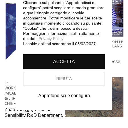
Cliccando sul pulsante “Approfondisci e
configura” potrai scegliere in modo granulare
a quali singole categorie di cookie
acconsentire. Potrai modificare le tue scelte
in qualsiasi momento cliccando su pulsante
"Cookie" che trovi in basso a destra.
Per maggiori informazioni sul Trattamento
dei dati:
Privacy Policy
.
WORK / LIVE 干活 Paris-Gonesse
I cookie abilitati scadranno il 03/02/2027.
/ PARALLEL IMPULSES - ELANS
PARALLELES
Social Sensibility R&D
Department Paris-Gonesse,
ACCETTA
2021
RIFIUTA
WORK / LIVE 干活 Shanghai
/MCAM Ming Museum 明当代美术
Approfondisci e configura
馆 / IF I WAS THE VILLAGE
CHIEF 假如我是村长
Zhao Tao 赵涛 / Social
Sensibility R&D Department,
2016
WORK/LIVE 干活 Beijing /