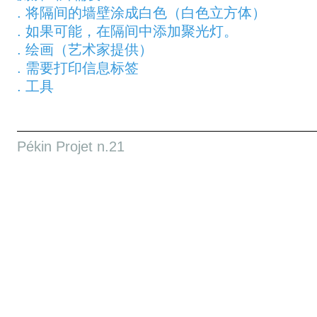
. 将隔间的墙壁涂成白色（白色立方体）
. 如果可能，在隔间中添加聚光灯。
. 绘画（艺术家提供）
. 需要打印信息标签
. 工具
Pékin Projet n.21
Yan Shuo 阎硕
GALERIE LOO 解手阁
Message original de l'artiste au staff de Bernar
Les toilettes sont des zones très spéciales de l
commun avec une intimité. Lorsque les gens ent
compartiment sera verrouillé, cela deviendra un
privé, accompagner et faire une pause dans tout
même pour une minute.