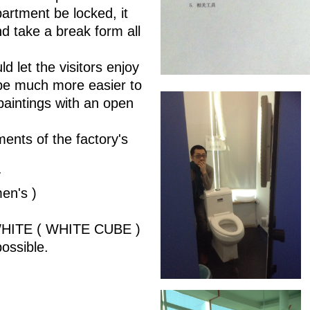
artment be locked, it
nd take a break form all
ld let the visitors enjoy
ll be much more easier to
paintings with an open
ments of the factory's
y
en's )
o WHITE ( WHITE CUBE )
possible.