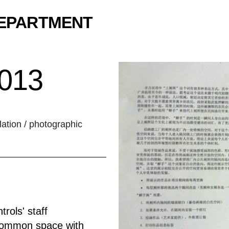
DEPARTMENT
013
allation / photographic
rols' staff
, common space with