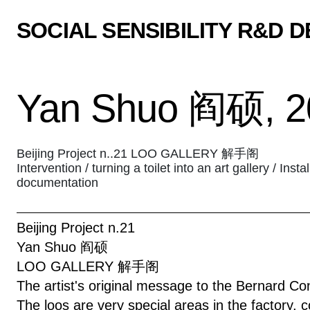
SOCIAL SENSIBILITY R&D 
Yan Shuo 阎硕, 2
Beijing Project n..21 LOO GALLERY 解手阁
Intervention / turning a toilet into an art gallery / Inst
documentation
Beijing Project n.21
Yan Shuo 阎硕
LOO GALLERY 解手阁
The artist's original message to the Bernard Cont
The loos are very special areas in the factory