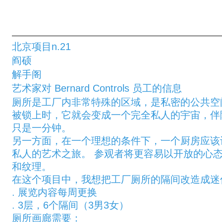
北京项目n.21
阎硕
解手阁
艺术家对 Bernard Controls 员工的信息
厕所是工厂内非常特殊的区域，是私密的公共空
被锁上时，它就会变成一个完全私人的宇宙，伴
只是一分钟。
另一方面，在一个理想的条件下，一个厨房应该
私人的艺术之旅。 参观者将更容易以开放的心
和纹理。
在这个项目中，我想把工厂厕所的隔间改造成迷
. 展览内容每周更换
. 3层，6个隔间（3男3女）
厕所画廊需要：