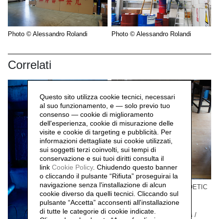
Photo © Alessandro Rolandi
Photo © Alessandro Rolandi
Correlati
Questo sito utilizza cookie tecnici, necessari
al suo funzionamento, e — solo previo tuo
consenso — cookie di miglioramento
dell'esperienza, cookie di misurazione delle
visite e cookie di targeting e pubblicità. Per
informazioni dettagliate sui cookie utilizzati,
sui soggetti terzi coinvolti, sui tempi di
conservazione e sui tuoi diritti consulta il
link
Cookie Policy
.
Chiudendo questo banner
o cliccando il pulsante “Rifiuta” proseguirai la
navigazione senza l'installazione di alcun
Beijing Project n.01 THE POETIC
cookie diverso da quelli tecnici. Cliccando sul
MODE 诗意的形式
pulsante “Accetta”
acconsenti all'installazione
Andrea Nacciarriti,
2011
di tutte le categorie di cookie indicate.
Interventions / performances /