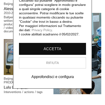
Cliccando sul pulsante “Approfondisci e
video documentation /
Beijing Project n.00 SUIBIAN 随便
configura” potrai scegliere in modo granulare
photographic documentation
Alessandro Rolandi 李山,
a quali singole categorie di cookie
2010-2011
acconsentire. Potrai modificare le tue scelte
Ballpen and ink drawings / hand-
in qualsiasi momento cliccando su pulsante
written poems & thoughts / non-
"Cookie" che trovi in basso a destra.
productive actions / performances
Per maggiori informazioni sul Trattamento
/ video and photographic
dei dati:
Privacy Policy
.
documentation
I cookie abilitati scadranno il 05/02/2027.
ACCETTA
RIFIUTA
Approfondisci e configura
Beijing Project n.04 HUMAN
PRODUCTS 人体产品
Lulu Li 李心路,
2011
Interventions / actions / tags
/objects / clothing / video and
photo documentation