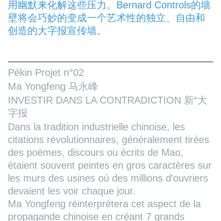
用幽默来化解这些压力。Bernard Controls的墙
壁将会巧妙的变成一个艺术性的独立、自由和
创造的大字报宣传墙。
Pékin Projet n°02
Ma Yongfeng 马永峰
INVESTIR DANS LA CONTRADICTION 新“大
字报
Dans la tradition industrielle chinoise, les
citations révolutionnaires, généralement tirées
des poèmes, discours ou écrits de Mao,
étaient souvent peintes en gros caractères sur
les murs des usines où des millions d'ouvriers
devaient les voir chaque jour.
Ma Yongfeng réinterprétera cet aspect de la
propagande chinoise en créant 7 grands