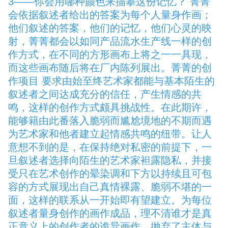
3——你会用哪种颜色来描摹这份记忆？ 菁菁
会依据叙述者给出的答案为每个人量身作画；
他们叙述的答案，他们的记忆，他们心灵的映
射，菁菁都会以如同产品流水生产线一样的创
作方式，在不同的方形画布上将之一一具现，
而这些画布随后将在厂内陈列展出。菁菁的创
作项目 要求由始至终艺术家都能与基本陌生的
叙述者之间达成充分的信任，产生情感的共
鸣，这样的创作方式颇具挑战性。在此期许，
能够籍由此番落入脆弱而尴尬境地的不期而遇
为艺术家和他者建立起情感共鸣的纽带。让人
意想不到的是，在保持绝对私密的前提下，一
旦叙述者选择向陌生的艺术家袒露隐私，并接
受只在艺术创作的晕染调和下方以持续且可包
容的方式展现出自己真情裸露、脆弱不堪的一
面，这样的联系从一开始即有望建立。为每位
叙述者量身创作的画作成品，理不清谁才是真
正意义上的创作者的诡异画作，抛弃了主体与