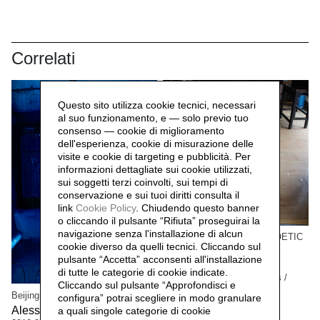
Correlati
Questo sito utilizza cookie tecnici, necessari
al suo funzionamento, e — solo previo tuo
consenso — cookie di miglioramento
dell'esperienza, cookie di misurazione delle
visite e cookie di targeting e pubblicità. Per
informazioni dettagliate sui cookie utilizzati,
sui soggetti terzi coinvolti, sui tempi di
conservazione e sui tuoi diritti consulta il
link
Cookie Policy
.
Chiudendo questo banner
o cliccando il pulsante “Rifiuta” proseguirai la
navigazione senza l'installazione di alcun
Beijing Project n.01 THE POETIC
cookie diverso da quelli tecnici. Cliccando sul
MODE 诗意的形式
pulsante “Accetta”
acconsenti all'installazione
Andrea Nacciarriti,
2011
di tutte le categorie di cookie indicate.
Interventions / performances /
Cliccando sul pulsante “Approfondisci e
video documentation /
Beijing Project n.00 SUIBIAN 随便
configura” potrai scegliere in modo granulare
photographic documentation
Alessandro Rolandi 李山,
a quali singole categorie di cookie