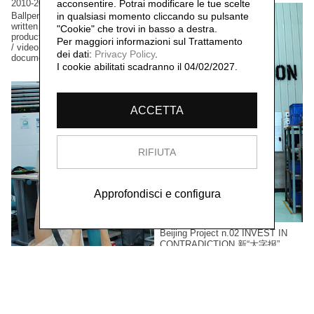
2010-2011
acconsentire. Potrai modificare le tue scelte
Ballpen and ink drawings / hand-
in qualsiasi momento cliccando su pulsante
written poems & thoughts / non-
"Cookie" che trovi in basso a destra.
productive actions / performances
Per maggiori informazioni sul Trattamento
/ video and photographic
dei dati:
Privacy Policy
.
documentation
I cookie abilitati scadranno il 04/02/2027.
ACCETTA
RIFIUTA
Approfondisci e configura
Beijing Project n.02 INVEST IN
CONTRADICTION 新“大字报”
Ma Yongfeng 马永峰,
2011
Tags: quotes of Maoist slogans /
appropriation and 'detournement' of
the company's slogans / quotes
from workers' sentences / video